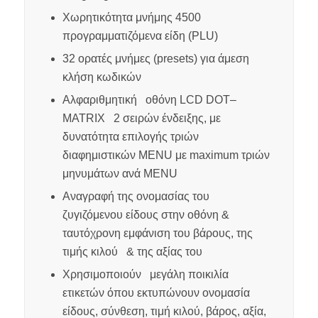
Χωρητικότητα μνήμης 4500
προγραμματιζόμενα είδη (
PLU
)
32 ορατές μνήμες (
presets
) για άμεση
κλήση κωδικών
Αλφαριθμητική οθόνη
LCD
DOT
–
MATRIX
2 σειρών ένδειξης, με
δυνατότητα επιλογής τριών
διαφημιστικών
MENU
με
maximum
τριών
μηνυμάτων ανά
MENU
Αναγραφή της ονομασίας του
ζυγιζόμενου είδους στην οθόνη &
ταυτόχρονη εμφάνιση του βάρους, της
τιμής κιλού & της αξίας του
Xρησιμοποιούν μεγάλη ποικιλία
ετικετών όπου εκτυπώνουν ον
o
μασία
είδους, σύνθεση, τιμή κιλού, βάρος, αξία,