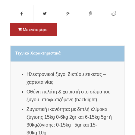
Με ενδιαφέρει
Τεχνικά Χαρακτηριστικά
Ηλεκτρονικοί ζυγοί δικτύου ετικέτας –
χαρτοταινίας
Οθόνη πελάτη & χειριστή στο σώμα του
ζυγού υποφωτιζόμενη (
backlight
)
Ζυγιστική ικανότητα: με διπλή κλίμακα
ζύγισης 15
kg
0-6
kg
2
gr
και 6-15
kg
5
gr
ή
30
kg
ζύγισης: 0-15
kg
5
gr
και 15-
30
kg
10
gr