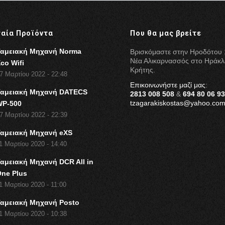
ταία Προϊόντα
Που θα μας βρείτε
Ταμειακή Μηχανή Norma
Βρισκόμαστε στην Ηροδότου 
Νέα Αλικαρνασσός στο Ηράκλ
co Wifi
Κρήτης.
7 Μαρτίου 2022 - 22:48
Επικοινωνήστε μαζί μας
:
Ταμειακή Μηχανή DATECS
2813 008 508
&
694 80 06 9
tzagarakiskostas@yahoo.co
WP-500
7 Μαρτίου 2022 - 22:39
Ταμειακή Μηχανή eXS
1 Μαρτίου 2020 - 14:40
αμειακή Μηχανή DCR All in
One Plus
1 Μαρτίου 2020 - 11:00
Ταμειακή Μηχανή Posto
1 Μαρτίου 2020 - 10:38