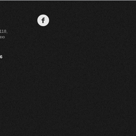
118,
ειο
36
m