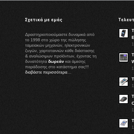
Σχετικά με εμάς
Τελευ
Δραστηριοποιούμαστε δυναμικά από
E
το 1998 στο χώρο της πώλησης
1
ταμειακών μηχανών, ηλεκτρονικών
ζυγών, χαρτοταινιών κάθε διάστασης
& αναλώσιμων προϊόντων, έχοντας τη
δυνατότητα
δωρεάν
και άμεσης
παράδοσης στο κατάστημα σας!!!
1
διαβάστε περισσότερα…
1
Τ
1
1